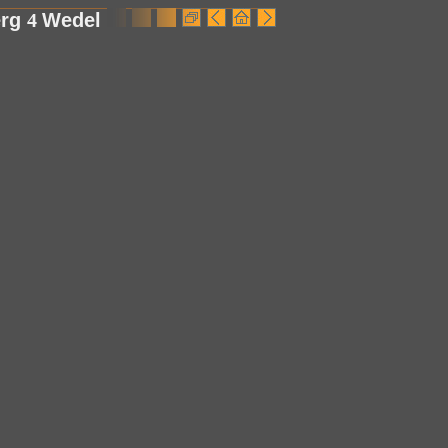
erg
4
Wedel