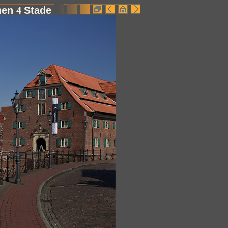
hen
4
Stade