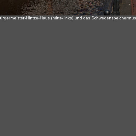
ürgermeister-Hintze-Haus (mitte-links) und das Schwedenspeichermus