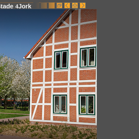
Stade
4
Jork