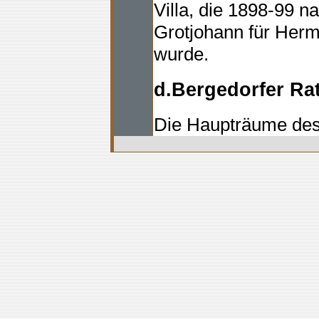
Villa, die 1898-99 
Grotjohann für Herm
wurde.
d.Bergedorfer Ra
Die Haupträume des
mitsamt der kostbar
erhalten und stellen 
Innenraumensemble 
Weblinks
Letzte Änderung: 09.2006