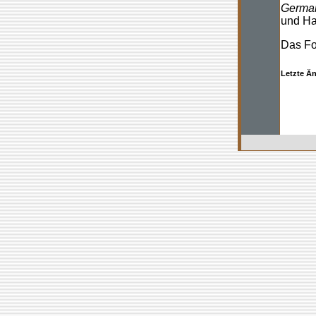
Germa
und Ha
Das Fo
Letzte Ä