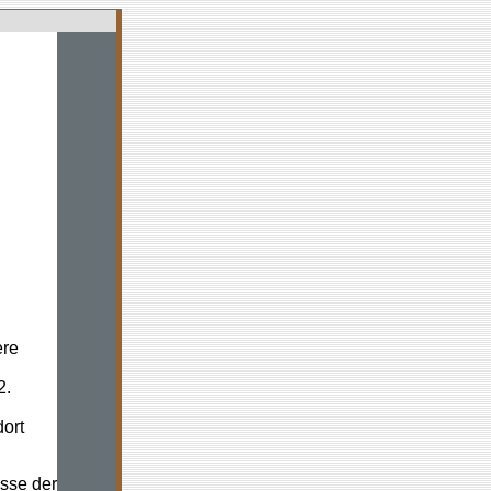
ere
2.
dort
isse der