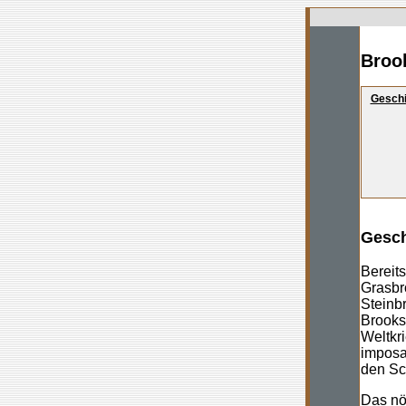
Broo
Geschi
Gesch
Bereits
Grasbr
Steinbr
Brooks
Weltkri
imposa
den Sc
Das nö