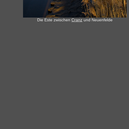
Die Este zwischen
Cranz
und Neuenfelde