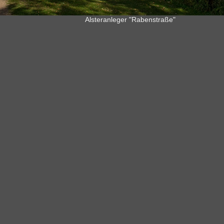
Alsteranleger "Rabenstraße"