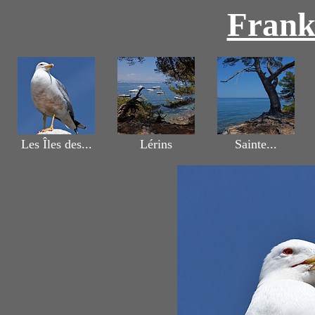
Frank
Les Îles des...
Lérins
Sainte...